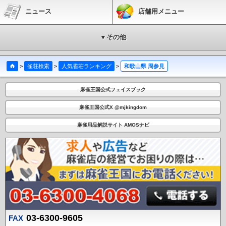
ニュース
店舗用メニュー
▼その他
>
雀荘検索
>
人気雀荘ランキング
>
和歌山県 周参見
麻雀王国公式フェイスブック
麻雀王国公式X @mjkingdom
麻雀用品解説サイト AMOSナビ
03-6300-9605
FAX