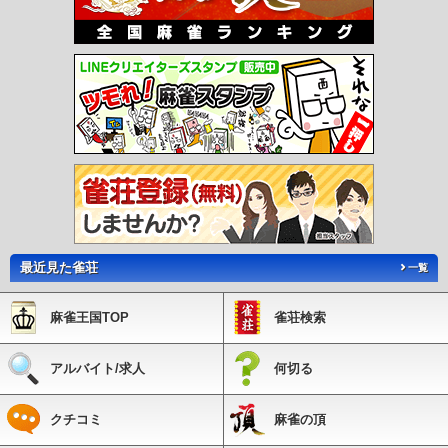
最近見た雀荘
一覧
麻雀王国TOP
雀荘検索
アルバイト/求人
何切る
クチコミ
麻雀の頂