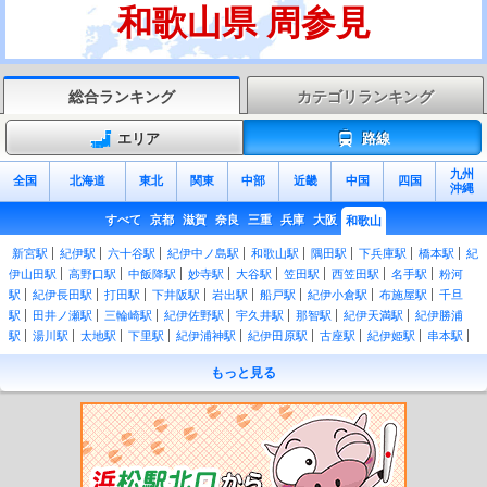
和歌山県 周参見
総合ランキング
カテゴリランキング
エリア
路線
九州
全国
北海道
東北
関東
中部
近畿
中国
四国
沖縄
すべて
京都
滋賀
奈良
三重
兵庫
大阪
和歌山
新宮駅
紀伊駅
六十谷駅
紀伊中ノ島駅
和歌山駅
隅田駅
下兵庫駅
橋本駅
紀
伊山田駅
高野口駅
中飯降駅
妙寺駅
大谷駅
笠田駅
西笠田駅
名手駅
粉河
駅
紀伊長田駅
打田駅
下井阪駅
岩出駅
船戸駅
紀伊小倉駅
布施屋駅
千旦
駅
田井ノ瀬駅
三輪崎駅
紀伊佐野駅
宇久井駅
那智駅
紀伊天満駅
紀伊勝浦
駅
湯川駅
太地駅
下里駅
紀伊浦神駅
紀伊田原駅
古座駅
紀伊姫駅
串本駅
紀伊有田駅
田並駅
田子駅
和深駅
江住駅
見老津駅
周参見駅
紀伊日置駅
椿
もっと見る
駅
紀伊富田駅
白浜駅
朝来駅
紀伊新庄駅
紀伊田辺駅
芳養駅
南部駅
岩代
駅
切目駅
印南駅
稲原駅
和佐駅
道成寺駅
御坊駅
紀伊内原駅
紀伊由良駅
広川ビーチ駅
湯浅駅
藤並駅
紀伊宮原駅
箕島駅
初島駅
下津駅
加茂郷駅
冷
水浦駅
海南駅
黒江駅
紀三井寺駅
宮前駅
紀和駅
和歌山市駅
紀ノ川駅
和歌
山大学前駅
和歌山港駅
東松江駅
中松江駅
八幡前駅
西ノ庄駅
二里ヶ浜駅
磯
ノ浦駅
加太駅
紀見峠駅
林間田園都市駅
御幸辻駅
紀伊清水駅
学文路駅
九度