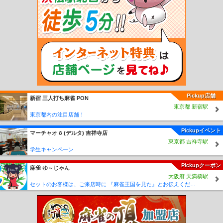
山駅
高野下駅
下古沢駅
上古沢駅
紀伊細川駅
紀伊神谷駅
極楽橋駅
高野山
駅
学門駅
紀伊御坊駅
市役所前駅
西御坊駅
田中口駅
日前宮駅
神前駅
竈山
駅
交通センター前駅
岡崎前駅
吉礼駅
伊太祈曽駅
山東駅
大池遊園駅
西山口
駅
甘露寺前駅
貴志駅
Pickup店舗
新宿 三人打ち麻雀 PON
東京都 新宿駅
東京都内の注目店舗！
Pickupイベント
マーチャオ δ (デルタ) 吉祥寺店
東京都 吉祥寺駅
学生キャンペーン
Pickupクーポン
麻雀 ゆ～じゃん
大阪府 天満橋駅
セットのお客様は、ご来店時に 『麻雀王国を見た』とお伝えください(_ _) セット料金が5時間3000円に✨