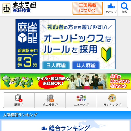
王国掲載
について
ランキング
検索
動画
求人検索
ニュース
ランキング
人気雀荘ランキング
総合ランキング