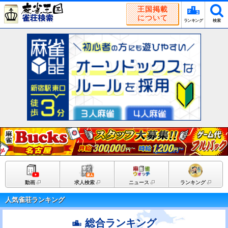
王国掲載
について
ランキング
検索
動画
求人検索
ニュース
ランキング
人気雀荘ランキング
総合ランキング