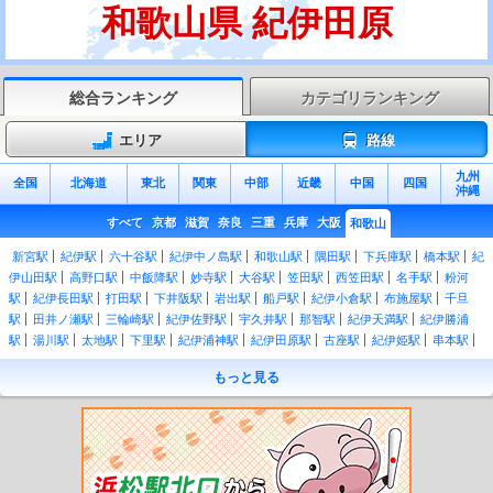
和歌山県 紀伊田原
総合ランキング
カテゴリランキング
エリア
路線
九州
全国
北海道
東北
関東
中部
近畿
中国
四国
沖縄
すべて
京都
滋賀
奈良
三重
兵庫
大阪
和歌山
新宮駅
紀伊駅
六十谷駅
紀伊中ノ島駅
和歌山駅
隅田駅
下兵庫駅
橋本駅
紀
伊山田駅
高野口駅
中飯降駅
妙寺駅
大谷駅
笠田駅
西笠田駅
名手駅
粉河
駅
紀伊長田駅
打田駅
下井阪駅
岩出駅
船戸駅
紀伊小倉駅
布施屋駅
千旦
駅
田井ノ瀬駅
三輪崎駅
紀伊佐野駅
宇久井駅
那智駅
紀伊天満駅
紀伊勝浦
駅
湯川駅
太地駅
下里駅
紀伊浦神駅
紀伊田原駅
古座駅
紀伊姫駅
串本駅
紀伊有田駅
田並駅
田子駅
和深駅
江住駅
見老津駅
周参見駅
紀伊日置駅
椿
もっと見る
駅
紀伊富田駅
白浜駅
朝来駅
紀伊新庄駅
紀伊田辺駅
芳養駅
南部駅
岩代
駅
切目駅
印南駅
稲原駅
和佐駅
道成寺駅
御坊駅
紀伊内原駅
紀伊由良駅
広川ビーチ駅
湯浅駅
藤並駅
紀伊宮原駅
箕島駅
初島駅
下津駅
加茂郷駅
冷
水浦駅
海南駅
黒江駅
紀三井寺駅
宮前駅
紀和駅
和歌山市駅
紀ノ川駅
和歌
山大学前駅
和歌山港駅
東松江駅
中松江駅
八幡前駅
西ノ庄駅
二里ヶ浜駅
磯
ノ浦駅
加太駅
紀見峠駅
林間田園都市駅
御幸辻駅
紀伊清水駅
学文路駅
九度