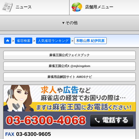
ニュース
店舗用メニュー
▼その他
>
雀荘検索
>
人気雀荘ランキング
>
和歌山県 紀伊田原
麻雀王国公式フェイスブック
麻雀王国公式X @mjkingdom
麻雀用品解説サイト AMOSナビ
03-6300-9605
FAX