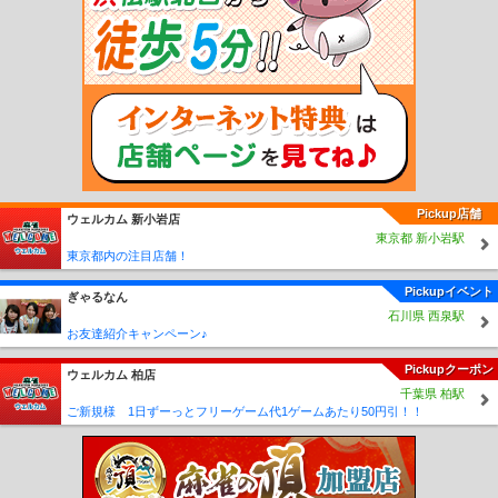
山駅
高野下駅
下古沢駅
上古沢駅
紀伊細川駅
紀伊神谷駅
極楽橋駅
高野山
駅
学門駅
紀伊御坊駅
市役所前駅
西御坊駅
田中口駅
日前宮駅
神前駅
竈山
駅
交通センター前駅
岡崎前駅
吉礼駅
伊太祈曽駅
山東駅
大池遊園駅
西山口
駅
甘露寺前駅
貴志駅
Pickup店舗
ウェルカム 新小岩店
東京都 新小岩駅
東京都内の注目店舗！
Pickupイベント
ぎゃるなん
石川県 西泉駅
お友達紹介キャンペーン♪
Pickupクーポン
ウェルカム 柏店
千葉県 柏駅
ご新規様 1日ずーっとフリーゲーム代1ゲームあたり50円引！！