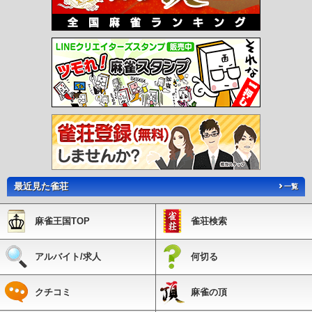
最近見た雀荘
一覧
麻雀王国TOP
雀荘検索
アルバイト/求人
何切る
クチコミ
麻雀の頂