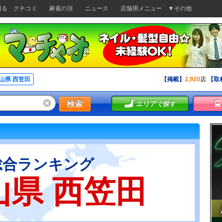
切る
クチコミ
麻雀の頂
ニュース
店舗用メニュー
▼その他
山県 西笠田
【掲載】
2,920
店
【取
検索
エリア
で探す
総合ランキング
山県 西笠田