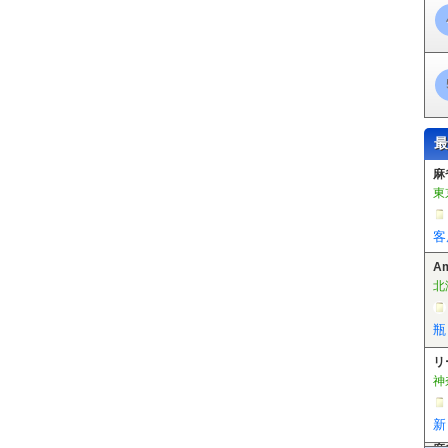
最
A
北
瓶
リ
神
新
麻
東