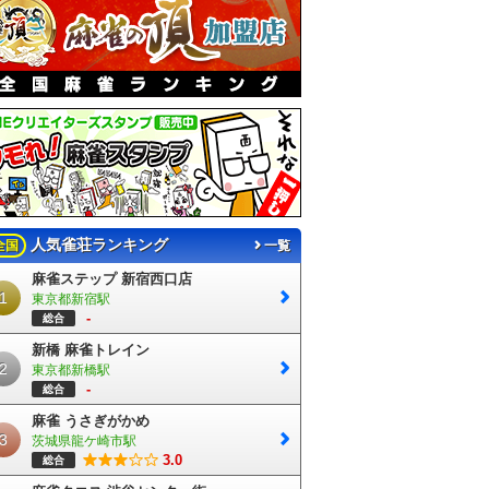
人気雀荘ランキング
全国
一覧
麻雀ステップ 新宿西口店
1
東京都新宿駅
-
総合
新橋 麻雀トレイン
2
東京都新橋駅
-
総合
麻雀 うさぎがかめ
3
茨城県龍ケ崎市駅
3.0
総合