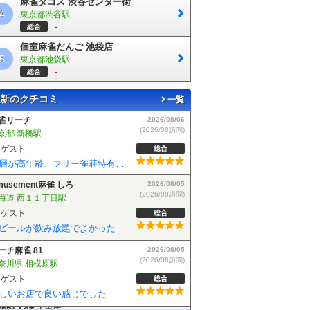
麻雀タコス 渋谷センター街
4
東京都渋谷駅
-
総合
個室麻雀だんご 池袋店
5
東京都池袋駅
-
総合
新のクチコミ
一覧
musement麻雀 しろ
2026/08/05
(2026/08訪問)
海道 西１１丁目駅
ゲスト
総合
ビールが飲み放題でよかった
ーチ麻雀 81
2026/08/05
(2026/08訪問)
奈川県 相模原駅
ゲスト
総合
しいお店で良い感じでした
雀BLAST 小岩店
2026/08/04
(2026/08訪問)
京都 小岩駅
ゲスト
総合
麻雀BLASTさんでフリーデビューしました！お客さんも優しい方で楽しく遊べました！