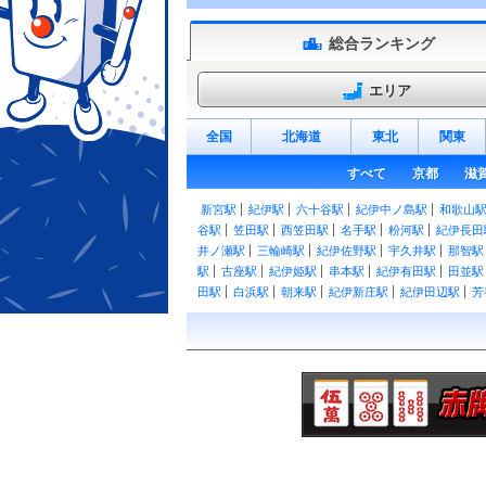
総合ランキング
エリア
全国
北海道
東北
関東
すべて
京都
滋
新宮駅
紀伊駅
六十谷駅
紀伊中ノ島駅
和歌山
谷駅
笠田駅
西笠田駅
名手駅
粉河駅
紀伊長田
井ノ瀬駅
三輪崎駅
紀伊佐野駅
宇久井駅
那智駅
駅
古座駅
紀伊姫駅
串本駅
紀伊有田駅
田並駅
田駅
白浜駅
朝来駅
紀伊新庄駅
紀伊田辺駅
芳
紀伊内原駅
紀伊由良駅
広川ビーチ駅
湯浅駅
黒江駅
紀三井寺駅
宮前駅
紀和駅
和歌山市駅
ノ庄駅
二里ヶ浜駅
磯ノ浦駅
加太駅
紀見峠駅
古沢駅
上古沢駅
紀伊細川駅
紀伊神谷駅
極楽橋
宮駅
神前駅
竈山駅
交通センター前駅
岡崎前駅