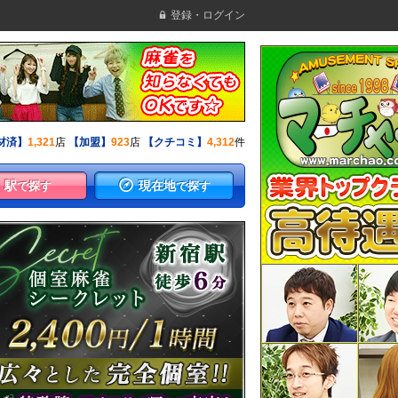
登録・ログイン
材済】
1,321
店
【加盟】
923
店
【クチコミ】
4,312
件
駅
現在地
で探す
で探す