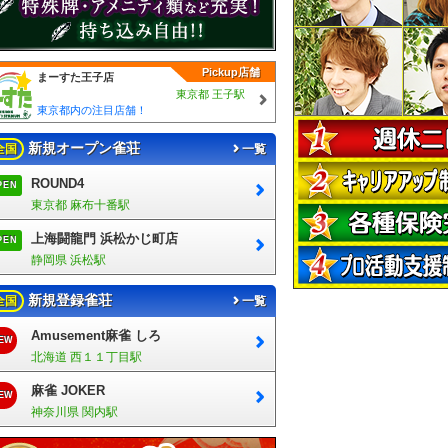
Pickup店舗
まーすた王子店
東京都 王子駅
東京都内の注目店舗！
新規オープン雀荘
全国
一覧
ROUND4
PEN
東京都 麻布十番駅
上海闘龍門 浜松かじ町店
PEN
静岡県 浜松駅
新規登録雀荘
全国
一覧
Amusement麻雀 しろ
EW
北海道 西１１丁目駅
麻雀 JOKER
EW
神奈川県 関内駅