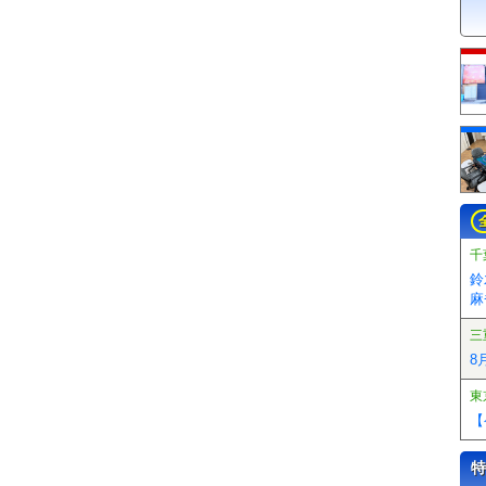
千
鈴
麻
三
8
東
【
特