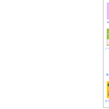
A
ノ
青
ガ