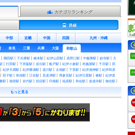
カテゴリランキング
路線
中部
近畿
中国
四国
九州
・
沖縄
賀
奈良
三重
兵庫
大阪
和歌山
O
駅
隅田駅
下兵庫駅
橋本駅
紀伊山田駅
高野口駅
中飯降駅
妙寺駅
大
駅
打田駅
下井阪駅
岩出駅
船戸駅
紀伊小倉駅
布施屋駅
千旦駅
田
紀伊天満駅
紀伊勝浦駅
湯川駅
太地駅
下里駅
紀伊浦神駅
紀伊田原
O
田子駅
和深駅
江住駅
見老津駅
周参見駅
紀伊日置駅
椿駅
紀伊富
養駅
南部駅
岩代駅
切目駅
印南駅
稲原駅
和佐駅
道成寺駅
御坊駅
藤並駅
紀伊宮原駅
箕島駅
初島駅
下津駅
加茂郷駅
冷水浦駅
海南駅
もっと見る
紀ノ川駅
和歌山大学前駅
和歌山港駅
東松江駅
中松江駅
八幡前駅
西
林間田園都市駅
御幸辻駅
紀伊清水駅
学文路駅
九度山駅
高野下駅
下
N
駅
高野山駅
学門駅
紀伊御坊駅
市役所前駅
西御坊駅
田中口駅
日前
吉礼駅
伊太祈曽駅
山東駅
大池遊園駅
西山口駅
甘露寺前駅
貴志駅
N