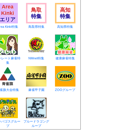
Area
鳥取
高知
Kinki
特集
特集
エリア
rea Kinki特集
鳥取県特集
高知県特集
ーレート麻雀特
NMnet特集
健康麻雀特集
集
雀旗大会特集
麻雀甲子園
ZOOグループ
ラパゴスグルー
ブルードラゴング
プ
ループ