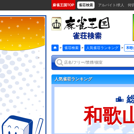
麻雀王国TOP
雀荘検索
アルバイト/求人
何
>
雀荘検索
>
人気雀荘ランキング
>
和歌
人気雀荘ランキング
和歌