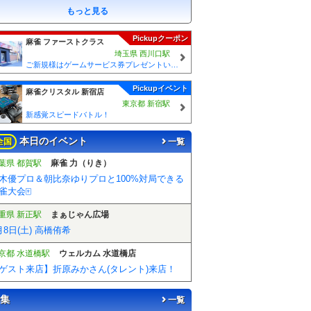
もっと見る
Pickupクーポン
麻雀 ファーストクラス
埼玉県 西川口駅
ご新規様はゲームサービス券プレゼントいたします！ ご来店の際に従業員に「麻雀王国みた」とスタッフにお伝えください♪
Pickupイベント
麻雀クリスタル 新宿店
東京都 新宿駅
新感覚スピードバトル！
本日のイベント
全国
一覧
葉県 都賀駅
麻雀 力（りき）
木優プロ＆朝比奈ゆりプロと100%対局できる
雀大会🀄️
重県 新正駅
まぁじゃん広場
月8日(土) 高橋侑希
京都 水道橋駅
ウェルカム 水道橋店
ゲスト来店】折原みかさん(タレント)来店！
集
一覧