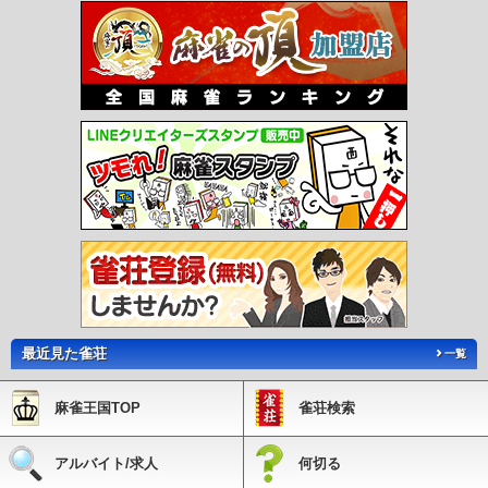
最近見た雀荘
一覧
麻雀王国TOP
雀荘検索
アルバイト/求人
何切る