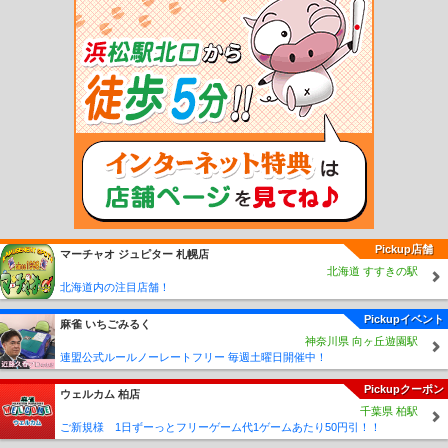
水浦駅
海南駅
黒江駅
紀三井寺駅
宮前駅
紀和駅
和歌山市駅
紀ノ川駅
和歌
山大学前駅
和歌山港駅
東松江駅
中松江駅
八幡前駅
西ノ庄駅
二里ヶ浜駅
磯
ノ浦駅
加太駅
紀見峠駅
林間田園都市駅
御幸辻駅
紀伊清水駅
学文路駅
九度
山駅
高野下駅
下古沢駅
上古沢駅
紀伊細川駅
紀伊神谷駅
極楽橋駅
高野山
駅
学門駅
紀伊御坊駅
市役所前駅
西御坊駅
田中口駅
日前宮駅
神前駅
竈山
駅
交通センター前駅
岡崎前駅
吉礼駅
伊太祈曽駅
山東駅
大池遊園駅
西山口
駅
甘露寺前駅
貴志駅
Pickup店舗
マーチャオ ジュピター 札幌店
北海道 すすきの駅
北海道内の注目店舗！
Pickupイベント
麻雀 いちごみるく
神奈川県 向ヶ丘遊園駅
連盟公式ルールノーレートフリー 毎週土曜日開催中！
Pickupクーポン
ウェルカム 柏店
千葉県 柏駅
ご新規様 1日ずーっとフリーゲーム代1ゲームあたり50円引！！