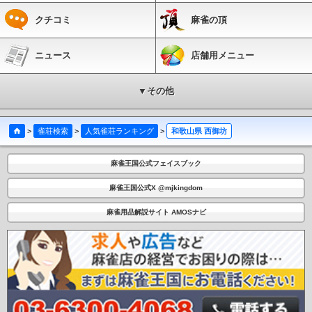
クチコミ
麻雀の頂
ニュース
店舗用メニュー
▼その他
>
雀荘検索
>
人気雀荘ランキング
>
和歌山県 西御坊
麻雀王国公式フェイスブック
麻雀王国公式X @mjkingdom
麻雀用品解説サイト AMOSナビ