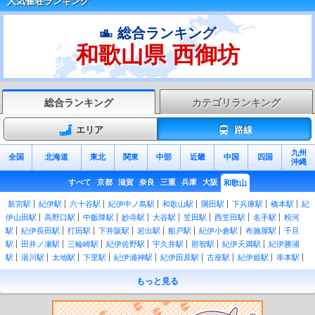
人気雀荘ランキング
総合ランキング
和歌山県 西御坊
総合ランキング
カテゴリランキング
エリア
路線
九州
全国
北海道
東北
関東
中部
近畿
中国
四国
沖縄
すべて
京都
滋賀
奈良
三重
兵庫
大阪
和歌山
新宮駅
紀伊駅
六十谷駅
紀伊中ノ島駅
和歌山駅
隅田駅
下兵庫駅
橋本駅
紀
伊山田駅
高野口駅
中飯降駅
妙寺駅
大谷駅
笠田駅
西笠田駅
名手駅
粉河
駅
紀伊長田駅
打田駅
下井阪駅
岩出駅
船戸駅
紀伊小倉駅
布施屋駅
千旦
駅
田井ノ瀬駅
三輪崎駅
紀伊佐野駅
宇久井駅
那智駅
紀伊天満駅
紀伊勝浦
駅
湯川駅
太地駅
下里駅
紀伊浦神駅
紀伊田原駅
古座駅
紀伊姫駅
串本駅
紀伊有田駅
田並駅
田子駅
和深駅
江住駅
見老津駅
周参見駅
紀伊日置駅
椿
もっと見る
駅
紀伊富田駅
白浜駅
朝来駅
紀伊新庄駅
紀伊田辺駅
芳養駅
南部駅
岩代
駅
切目駅
印南駅
稲原駅
和佐駅
道成寺駅
御坊駅
紀伊内原駅
紀伊由良駅
広川ビーチ駅
湯浅駅
藤並駅
紀伊宮原駅
箕島駅
初島駅
下津駅
加茂郷駅
冷