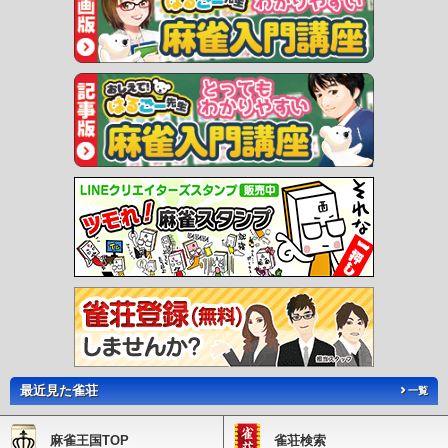
最近見た雀荘
一覧
麻雀王国TOP
雀荘検索