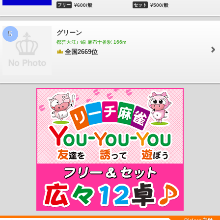
山駅
芦花公園駅
千歳烏山駅
仙川駅
つつじヶ丘駅
柴崎駅
国領駅
布田駅
調
フリー
¥600/般
セット
¥500/般
布駅
西調布駅
飛田給駅
武蔵野台駅
多磨霊園駅
東府中駅
府中駅
中河原駅
聖蹟桜ヶ丘駅
百草園駅
高幡不動駅
南平駅
平山城址公園駅
長沼駅
北野駅
京
王八王子駅
京王多摩川駅
京王よみうりランド駅
稲城駅
京王永山駅
小田急永山
グリーン
5
駅
京王多摩センター駅
多摩センター駅
小田急多摩センター駅
京王堀之内駅
南
都営大江戸線 麻布十番駅 166m
大沢駅
多摩境駅
京王片倉駅
山田駅
めじろ台駅
狭間駅
高尾山口駅
府中競馬
全国2669位
正門前駅
多摩動物公園駅
神泉駅
駒場東大前駅
池ノ上駅
下北沢駅
新代田駅
東松原駅
永福町駅
西永福駅
浜田山駅
高井戸駅
富士見ヶ丘駅
久我山駅
三鷹
台駅
井の頭公園駅
南新宿駅
参宮橋駅
代々木八幡駅
代々木公園駅
代々木上原
駅
東北沢駅
世田谷代田駅
梅ヶ丘駅
山下駅
豪徳寺駅
経堂駅
千歳船橋駅
祖
師ヶ谷大蔵駅
成城学園前駅
喜多見駅
狛江駅
和泉多摩川駅
鶴川駅
玉川学園前
駅
唐木田駅
代官山駅
中目黒駅
祐天寺駅
学芸大学駅
都立大学駅
自由が丘
駅
田園調布駅
多摩川駅
不動前駅
武蔵小山駅
西小山駅
洗足駅
大岡山駅
奥
沢駅
池尻大橋駅
三軒茶屋駅
駒沢大学駅
桜新町駅
用賀駅
二子玉川駅
つくし
野駅
すずかけ台駅
南町田駅
下神明駅
戸越公園駅
中延駅
荏原町駅
旗の台
駅
北千束駅
緑が丘駅
九品仏駅
尾山台駅
等々力駅
上野毛駅
大崎広小路駅
戸越駅
戸越銀座駅
荏原中延駅
長原駅
洗足池駅
石川台駅
雪が谷大塚駅
御嶽
山駅
久が原駅
千鳥町駅
池上駅
蓮沼駅
沼部駅
鵜の木駅
下丸子駅
武蔵新田
駅
矢口渡駅
西太子堂駅
若林駅
松陰神社前駅
世田谷駅
上町駅
宮の坂駅
松
原駅
泉岳寺駅
北品川駅
新馬場駅
青物横丁駅
鮫洲駅
立会川駅
大森海岸駅
平和島駅
大森町駅
梅屋敷駅
京急蒲田駅
雑色駅
六郷土手駅
糀谷駅
大鳥居
駅
穴守稲荷駅
天空橋駅
羽田空港駅
羽田空港第１ビル駅
羽田空港第２ビル駅
羽田空港国際線ビル駅
羽田空港国際線ターミナル駅
田原町駅
稲荷町駅
末広町
駅
日本橋駅
京橋駅
宝町駅
銀座駅
虎ノ門駅
溜池山王駅
永田町駅
赤坂見附