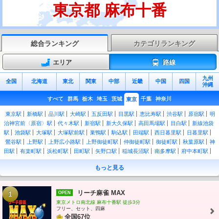
東京都 麻布十番
総合ランキング
カテゴリランキング
エリア
路線
九州
全国
北海道
東北
関東
中部
近畿
中国
四国
沖縄
すべて
群馬
栃木
埼玉
茨城
千葉
神奈川
東京
東京駅
新橋駅
品川駅
大崎駅
五反田駅
目黒駅
恵比寿駅
渋谷駅
原宿駅
明
治神宮前〈原宿〉駅
代々木駅
新宿駅
新大久保駅
高田馬場駅
目白駅
新線池袋
駅
池袋駅
大塚駅
大塚駅前駅
巣鴨駅
駒込駅
田端駅
西日暮里駅
日暮里駅
鶯谷駅
上野駅
上野広小路駅
上野御徒町駅
仲御徒町駅
御徒町駅
秋葉原駅
神
田駅
有楽町駅
浜松町駅
田町駅
矢野口駅
稲城長沼駅
南多摩駅
府中本町駅
分倍河原駅
谷保駅
矢川駅
西国立駅
立川駅
西府駅
北府中駅
西国分寺駅
新
もっと見る
小平駅
新秋津駅
成瀬駅
町田駅
相原駅
八王子みなみ野駅
片倉駅
八王子駅
西大井駅
四ツ谷駅
吉祥寺駅
三鷹駅
国分寺駅
日野駅
豊田駅
西八王子駅
高
尾駅
御茶ノ水駅
新御茶ノ水駅
水道橋駅
飯田橋駅
市ケ谷駅
市ヶ谷駅
信濃町
リーチ麻雀 MAX
1
OPEN
駅
千駄ケ谷駅
大久保駅
東中野駅
中野駅
高円寺駅
阿佐ケ谷駅
荻窪駅
西荻
東京メトロ南北線 麻布十番駅 徒歩3分
窪駅
武蔵境駅
東小金井駅
武蔵小金井駅
国立駅
浅草橋駅
両国駅
錦糸町駅
フリー、セット、四麻
亀戸駅
平井駅
新小岩駅
全国67位
小岩駅
三越前駅
新日本橋駅
東日本橋駅
馬喰横山