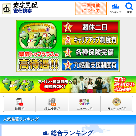
王国掲載
について
ランキング
検索
動画
求人検索
ニュース
ランキング
人気雀荘ランキング
総合ランキング