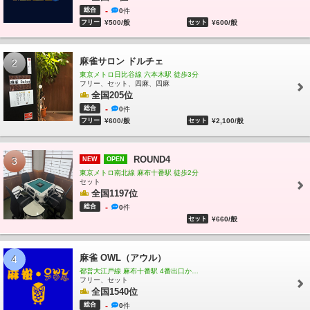
駅
馬喰町駅
西立川駅
東中神駅
中神駅
昭島駅
拝島駅
牛浜駅
福生駅
羽村
総合
-
0
件
駅
小作駅
河辺駅
東青梅駅
青梅駅
宮ノ平駅
日向和田駅
石神前駅
二俣尾
フリー
¥500/般
セット
¥600/般
駅
軍畑駅
沢井駅
御嶽駅
川井駅
古里駅
鳩ノ巣駅
白丸駅
奥多摩駅
熊川
駅
東秋留駅
秋川駅
武蔵引田駅
武蔵増戸駅
武蔵五日市駅
北八王子駅
小宮
麻雀サロン ドルチェ
駅
2
東福生駅
箱根ケ崎駅
尾久駅
赤羽駅
三河島駅
南千住駅
北千住駅
綾瀬
駅
亀有駅
京成金町駅
東京メトロ日比谷線 六本木駅 徒歩3分
金町駅
板橋駅
十条駅
北赤羽駅
浮間舟渡駅
八丁堀
フリー、セット、四麻、四麻
駅
越中島駅
潮見駅
新木場駅
葛西臨海公園駅
東十条駅
王子駅
王子駅前駅
全国205位
上中里駅
大井町駅
大森駅
蒲田駅
北池袋駅
下板橋駅
大山駅
中板橋駅
とき
総合
-
0
件
わ台駅
上板橋駅
東武練馬駅
下赤塚駅
地下鉄赤塚駅
地下鉄成増駅
成増駅
浅
フリー
¥600/般
セット
¥2,100/般
草駅
とうきょうスカイツリー駅
押上〈スカイツリー前〉駅
押上（スカイツリー
前）駅
曳舟駅
東向島駅
鐘ヶ淵駅
堀切駅
京成関屋駅
牛田駅
小菅駅
五反野
駅
梅島駅
西新井駅
竹ノ塚駅
小村井駅
東あずま駅
亀戸水神駅
大師前駅
椎
ROUND4
3
NEW
OPEN
名町駅
東長崎駅
江古田駅
桜台駅
練馬駅
中村橋駅
富士見台駅
練馬高野台
東京メトロ南北線 麻布十番駅 徒歩2分
駅
石神井公園駅
大泉学園駅
保谷駅
ひばりヶ丘駅
東久留米駅
清瀬駅
秋津
セット
全国1197位
駅
小竹向原駅
新桜台駅
豊島園駅
西武遊園地駅
西武新宿駅
下落合駅
中井
駅
新井薬師前駅
沼袋駅
野方駅
都立家政駅
鷺ノ宮駅
下井草駅
井荻駅
上井
総合
-
0
件
草駅
上石神井駅
武蔵関駅
東伏見駅
西武柳沢駅
セット
田無駅
¥660/般
花小金井駅
小平駅
久米川駅
東村山駅
萩山駅
小川駅
東大和市駅
玉川上水駅
武蔵砂川駅
西武立
川駅
西武園駅
恋ヶ窪駅
鷹の台駅
一橋学園駅
青梅街道駅
八坂駅
武蔵大和
麻雀 OWL（アウル）
4
駅
新小金井駅
多磨駅
白糸台駅
競艇場前駅
是政駅
京成上野駅
新三河島駅
都営大江戸線 麻布十番駅 4番出口から徒歩１分
町屋駅
町屋駅前駅
千住大橋駅
堀切菖蒲園駅
お花茶屋駅
青砥駅
京成高砂駅
フリー、セット
京成小岩駅
江戸川駅
京成曳舟駅
八広駅
四ツ木駅
京成立石駅
柴又駅
初台
全国1540位
駅
幡ヶ谷駅
笹塚駅
代田橋駅
明大前駅
下高井戸駅
桜上水駅
上北沢駅
八幡
総合
-
0
件