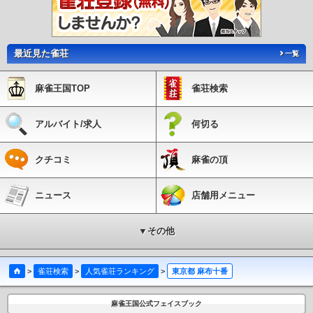
台場駅
船の科学館駅
テレコムセンター駅
青海駅
国際展示場正門駅
有明駅
有
明テニスの森駅
市場前駅
新豊洲駅
松が谷駅
大塚・帝京大学駅
中央大学・明星
大学駅
程久保駅
万願寺駅
甲州街道駅
柴崎体育館駅
立川南駅
立川北駅
高松
駅
最近見た雀荘
立飛駅
泉体育館駅
砂川七番駅
桜街道駅
上北台駅
天王洲アイル駅
大井競
一覧
馬場前駅
流通センター駅
昭和島駅
整備場駅
新整備場駅
東雲駅
国際展示場
駅
東京テレポート駅
品川シーサイド駅
新柴又駅
赤土小学校前駅
足立小台駅
麻雀王国TOP
雀荘検索
扇大橋駅
高野駅
江北駅
西新井大師西駅
谷在家駅
舎人公園駅
舎人駅
見沼代
親水公園駅
アルバイト/求人
何切る
クチコミ
麻雀の頂
ニュース
店舗用メニュー
▼その他
>
雀荘検索
>
人気雀荘ランキング
>
東京都 麻布十番
麻雀王国公式フェイスブック