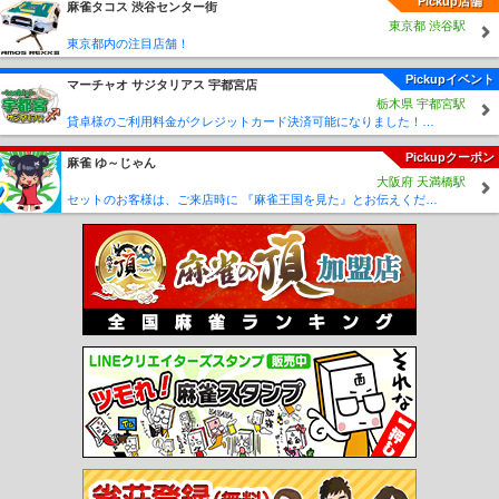
Pickup店舗
麻雀タコス 渋谷センター街
駅
青山一丁目駅
外苑前駅
表参道駅
新大塚駅
茗荷谷駅
後楽園駅
本郷三丁目
東京都 渋谷駅
駅
小川町駅
淡路町駅
大手町駅
霞ケ関駅
国会議事堂前駅
四谷三丁目駅
新宿
東京都内の注目店舗！
御苑前駅
新宿三丁目駅
西新宿駅
中野坂上駅
新中野駅
東高円寺駅
新高円寺
駅
南阿佐ケ谷駅
中野新橋駅
中野富士見町駅
方南町駅
三ノ輪駅
入谷駅
小伝
Pickupイベント
マーチャオ サジタリアス 宇都宮店
馬町駅
人形町駅
茅場町駅
築地駅
東銀座駅
日比谷駅
神谷町駅
六本木駅
広
栃木県 宇都宮駅
尾駅
落合駅
早稲田駅
神楽坂駅
九段下駅
竹橋駅
門前仲町駅
木場駅
東陽町
貸卓様のご利用料金がクレジットカード決済可能になりました！！！
駅
南砂町駅
西葛西駅
葛西駅
北綾瀬駅
千駄木駅
根津駅
湯島駅
二重橋前
Pickupクーポン
駅
赤坂駅
乃木坂駅
平和台駅
氷川台駅
千川駅
要町駅
東池袋駅
東池袋四丁
麻雀 ゆ～じゃん
目駅
護国寺駅
江戸川橋駅
麹町駅
桜田門駅
銀座一丁目駅
新富町駅
月島駅
大阪府 天満橋駅
セットのお客様は、ご来店時に 『麻雀王国を見た』とお伝えください(_ _) セット料金が5時間3000円に✨
豊洲駅
辰巳駅
半蔵門駅
神保町駅
水天宮前駅
清澄白河駅
住吉駅
赤羽岩淵
駅
志茂駅
王子神谷駅
西ケ原駅
本駒込駅
東大前駅
六本木一丁目駅
麻布十番
駅
白金高輪駅
白金台駅
雑司が谷駅
鬼子母神前駅
西早稲田駅
東新宿駅
北参
道駅
都庁前駅
新宿西口駅
若松河田駅
牛込柳町駅
牛込神楽坂駅
春日駅
新御
徒町駅
蔵前駅
森下駅
勝どき駅
築地市場駅
汐留駅
大門駅
赤羽橋駅
国立競
技場駅
西新宿五丁目駅
落合南長崎駅
新江古田駅
練馬春日町駅
光が丘駅
西馬
込駅
馬込駅
高輪台駅
三田駅
本所吾妻橋駅
芝公園駅
御成門駅
内幸町駅
白
山駅
千石駅
西巣鴨駅
新板橋駅
板橋区役所前駅
板橋本町駅
本蓮沼駅
志村坂
上駅
志村三丁目駅
蓮根駅
西台駅
高島平駅
新高島平駅
西高島平駅
曙橋駅
岩本町駅
浜町駅
菊川駅
西大島駅
大島駅
東大島駅
船堀駅
一之江駅
瑞江
駅
篠崎駅
三ノ輪橋駅
荒川一中前駅
荒川区役所前駅
荒川二丁目駅
荒川七丁目
駅
町屋二丁目駅
東尾久三丁目駅
熊野前駅
宮ノ前駅
小台駅
荒川遊園地前駅
荒川車庫前駅
梶原駅
栄町駅
飛鳥山駅
滝野川一丁目駅
西ヶ原四丁目駅
新庚申
塚駅
庚申塚駅
巣鴨新田駅
向原駅
都電雑司ヶ谷駅
学習院下駅
面影橋駅
早稲
田駅
浅草駅
青井駅
六町駅
竹芝駅
日の出駅
芝浦ふ頭駅
お台場海浜公園駅