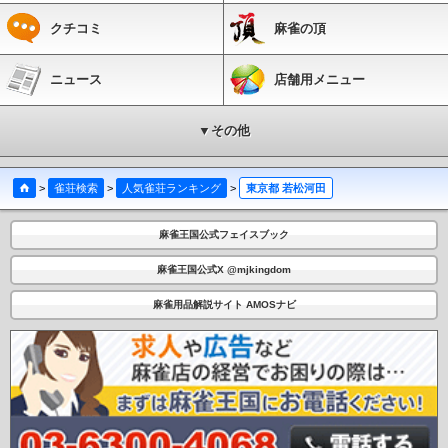
駅
穴守稲荷駅
天空橋駅
羽田空港駅
羽田空港第１ビル駅
羽田空港第２ビル駅
クチコミ
麻雀の頂
羽田空港国際線ビル駅
羽田空港国際線ターミナル駅
田原町駅
稲荷町駅
末広町
駅
日本橋駅
京橋駅
宝町駅
銀座駅
虎ノ門駅
溜池山王駅
永田町駅
赤坂見附
駅
青山一丁目駅
外苑前駅
表参道駅
新大塚駅
茗荷谷駅
後楽園駅
本郷三丁目
ニュース
店舗用メニュー
駅
小川町駅
淡路町駅
大手町駅
霞ケ関駅
国会議事堂前駅
四谷三丁目駅
新宿
御苑前駅
新宿三丁目駅
西新宿駅
中野坂上駅
新中野駅
東高円寺駅
新高円寺
駅
南阿佐ケ谷駅
中野新橋駅
中野富士見町駅
方南町駅
三ノ輪駅
入谷駅
小伝
▼その他
馬町駅
人形町駅
茅場町駅
築地駅
東銀座駅
日比谷駅
神谷町駅
六本木駅
広
尾駅
落合駅
早稲田駅
神楽坂駅
九段下駅
竹橋駅
門前仲町駅
木場駅
東陽町
駅
南砂町駅
西葛西駅
葛西駅
北綾瀬駅
千駄木駅
根津駅
湯島駅
二重橋前
>
雀荘検索
>
人気雀荘ランキング
>
東京都 若松河田
駅
赤坂駅
乃木坂駅
平和台駅
氷川台駅
千川駅
要町駅
東池袋駅
東池袋四丁
目駅
護国寺駅
江戸川橋駅
麹町駅
桜田門駅
銀座一丁目駅
新富町駅
月島駅
麻雀王国公式フェイスブック
豊洲駅
辰巳駅
半蔵門駅
神保町駅
水天宮前駅
清澄白河駅
住吉駅
赤羽岩淵
駅
志茂駅
王子神谷駅
西ケ原駅
本駒込駅
東大前駅
六本木一丁目駅
麻布十番
麻雀王国公式X @mjkingdom
駅
白金高輪駅
白金台駅
雑司が谷駅
鬼子母神前駅
西早稲田駅
東新宿駅
北参
道駅
都庁前駅
新宿西口駅
若松河田駅
牛込柳町駅
牛込神楽坂駅
春日駅
新御
麻雀用品解説サイト AMOSナビ
徒町駅
蔵前駅
森下駅
勝どき駅
築地市場駅
汐留駅
大門駅
赤羽橋駅
国立競
技場駅
西新宿五丁目駅
落合南長崎駅
新江古田駅
練馬春日町駅
光が丘駅
西馬
込駅
馬込駅
高輪台駅
三田駅
本所吾妻橋駅
芝公園駅
御成門駅
内幸町駅
白
山駅
千石駅
西巣鴨駅
新板橋駅
板橋区役所前駅
板橋本町駅
本蓮沼駅
志村坂
上駅
志村三丁目駅
蓮根駅
西台駅
高島平駅
新高島平駅
西高島平駅
曙橋駅
岩本町駅
浜町駅
菊川駅
西大島駅
大島駅
東大島駅
船堀駅
一之江駅
瑞江
駅
篠崎駅
三ノ輪橋駅
荒川一中前駅
荒川区役所前駅
荒川二丁目駅
荒川七丁目
駅
町屋二丁目駅
東尾久三丁目駅
熊野前駅
宮ノ前駅
小台駅
荒川遊園地前駅