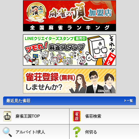
町屋駅
町屋駅前駅
千住大橋駅
堀切菖蒲園駅
お花茶屋駅
青砥駅
京成高砂駅
京成小岩駅
江戸川駅
京成曳舟駅
八広駅
四ツ木駅
京成立石駅
柴又駅
初台
駅
幡ヶ谷駅
笹塚駅
代田橋駅
明大前駅
下高井戸駅
桜上水駅
上北沢駅
八幡
山駅
芦花公園駅
千歳烏山駅
仙川駅
つつじヶ丘駅
柴崎駅
国領駅
布田駅
調
布駅
西調布駅
飛田給駅
武蔵野台駅
多磨霊園駅
東府中駅
府中駅
中河原駅
聖蹟桜ヶ丘駅
百草園駅
高幡不動駅
南平駅
平山城址公園駅
長沼駅
北野駅
京
王八王子駅
京王多摩川駅
京王よみうりランド駅
稲城駅
京王永山駅
小田急永山
駅
京王多摩センター駅
多摩センター駅
小田急多摩センター駅
京王堀之内駅
南
大沢駅
多摩境駅
京王片倉駅
山田駅
めじろ台駅
狭間駅
高尾山口駅
府中競馬
正門前駅
多摩動物公園駅
神泉駅
駒場東大前駅
池ノ上駅
下北沢駅
新代田駅
東松原駅
永福町駅
西永福駅
浜田山駅
高井戸駅
富士見ヶ丘駅
久我山駅
三鷹
台駅
井の頭公園駅
南新宿駅
参宮橋駅
代々木八幡駅
代々木公園駅
代々木上原
駅
東北沢駅
世田谷代田駅
梅ヶ丘駅
山下駅
豪徳寺駅
経堂駅
千歳船橋駅
祖
師ヶ谷大蔵駅
成城学園前駅
喜多見駅
狛江駅
和泉多摩川駅
鶴川駅
玉川学園前
駅
唐木田駅
代官山駅
中目黒駅
祐天寺駅
学芸大学駅
都立大学駅
自由が丘
駅
田園調布駅
多摩川駅
不動前駅
武蔵小山駅
西小山駅
洗足駅
大岡山駅
奥
沢駅
池尻大橋駅
三軒茶屋駅
駒沢大学駅
桜新町駅
用賀駅
二子玉川駅
つくし
最近見た雀荘
野駅
すずかけ台駅
南町田駅
下神明駅
戸越公園駅
中延駅
荏原町駅
旗の台
一覧
駅
北千束駅
緑が丘駅
九品仏駅
尾山台駅
等々力駅
上野毛駅
大崎広小路駅
戸越駅
戸越銀座駅
荏原中延駅
長原駅
洗足池駅
石川台駅
雪が谷大塚駅
御嶽
麻雀王国TOP
雀荘検索
山駅
久が原駅
千鳥町駅
池上駅
蓮沼駅
沼部駅
鵜の木駅
下丸子駅
武蔵新田
駅
矢口渡駅
西太子堂駅
若林駅
松陰神社前駅
世田谷駅
上町駅
宮の坂駅
松
原駅
泉岳寺駅
北品川駅
新馬場駅
青物横丁駅
鮫洲駅
立会川駅
大森海岸駅
アルバイト/求人
何切る
平和島駅
大森町駅
梅屋敷駅
京急蒲田駅
雑色駅
六郷土手駅
糀谷駅
大鳥居