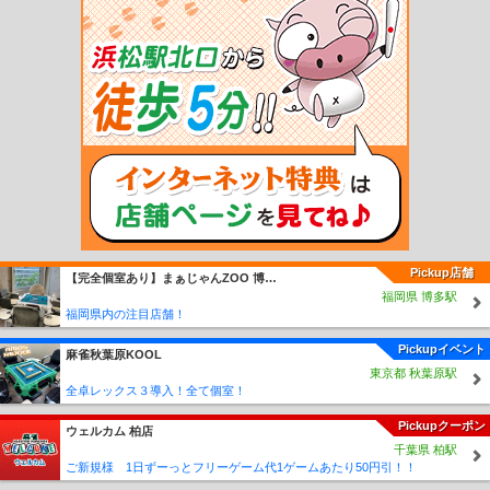
駅
千駄ケ谷駅
大久保駅
東中野駅
中野駅
高円寺駅
阿佐ケ谷駅
荻窪駅
西荻
窪駅
武蔵境駅
東小金井駅
武蔵小金井駅
国立駅
浅草橋駅
両国駅
錦糸町駅
亀戸駅
平井駅
新小岩駅
小岩駅
三越前駅
新日本橋駅
東日本橋駅
馬喰横山
駅
馬喰町駅
西立川駅
東中神駅
中神駅
昭島駅
拝島駅
牛浜駅
福生駅
羽村
駅
小作駅
河辺駅
東青梅駅
青梅駅
宮ノ平駅
日向和田駅
石神前駅
二俣尾
駅
軍畑駅
沢井駅
御嶽駅
川井駅
古里駅
鳩ノ巣駅
白丸駅
奥多摩駅
熊川
駅
東秋留駅
秋川駅
武蔵引田駅
武蔵増戸駅
武蔵五日市駅
北八王子駅
小宮
駅
東福生駅
箱根ケ崎駅
尾久駅
赤羽駅
三河島駅
南千住駅
北千住駅
綾瀬
駅
亀有駅
京成金町駅
金町駅
板橋駅
十条駅
北赤羽駅
浮間舟渡駅
八丁堀
駅
越中島駅
潮見駅
新木場駅
葛西臨海公園駅
東十条駅
王子駅
王子駅前駅
上中里駅
大井町駅
大森駅
蒲田駅
北池袋駅
下板橋駅
大山駅
中板橋駅
とき
わ台駅
上板橋駅
東武練馬駅
下赤塚駅
地下鉄赤塚駅
地下鉄成増駅
成増駅
浅
草駅
とうきょうスカイツリー駅
押上〈スカイツリー前〉駅
押上（スカイツリー
Pickup店舗
【完全個室あり】まぁじゃんZOO 博多店
前）駅
曳舟駅
東向島駅
鐘ヶ淵駅
堀切駅
京成関屋駅
牛田駅
小菅駅
五反野
福岡県 博多駅
駅
梅島駅
西新井駅
竹ノ塚駅
小村井駅
東あずま駅
亀戸水神駅
大師前駅
椎
福岡県内の注目店舗！
名町駅
東長崎駅
江古田駅
桜台駅
練馬駅
中村橋駅
富士見台駅
練馬高野台
駅
石神井公園駅
大泉学園駅
保谷駅
ひばりヶ丘駅
東久留米駅
清瀬駅
秋津
Pickupイベント
麻雀秋葉原KOOL
駅
小竹向原駅
新桜台駅
豊島園駅
西武遊園地駅
西武新宿駅
下落合駅
中井
東京都 秋葉原駅
駅
新井薬師前駅
沼袋駅
野方駅
都立家政駅
鷺ノ宮駅
下井草駅
井荻駅
上井
全卓レックス３導入！全て個室！
草駅
上石神井駅
武蔵関駅
東伏見駅
西武柳沢駅
田無駅
花小金井駅
小平駅
Pickupクーポン
久米川駅
東村山駅
萩山駅
小川駅
東大和市駅
玉川上水駅
武蔵砂川駅
西武立
ウェルカム 柏店
千葉県 柏駅
川駅
西武園駅
恋ヶ窪駅
鷹の台駅
一橋学園駅
青梅街道駅
八坂駅
武蔵大和
ご新規様 1日ずーっとフリーゲーム代1ゲームあたり50円引！！
駅
新小金井駅
多磨駅
白糸台駅
競艇場前駅
是政駅
京成上野駅
新三河島駅