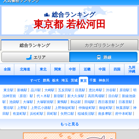
人気雀荘ランキング
総合ランキング
東京都 若松河田
総合ランキング
カテゴリランキング
エリア
路線
九州
全国
北海道
東北
関東
中部
近畿
中国
四国
沖縄
すべて
群馬
栃木
埼玉
茨城
千葉
神奈川
東京
東京駅
新橋駅
品川駅
大崎駅
五反田駅
目黒駅
恵比寿駅
渋谷駅
原宿駅
明
治神宮前〈原宿〉駅
代々木駅
新宿駅
新大久保駅
高田馬場駅
目白駅
新線池袋
駅
池袋駅
大塚駅
大塚駅前駅
巣鴨駅
駒込駅
田端駅
西日暮里駅
日暮里駅
鶯谷駅
上野駅
上野広小路駅
上野御徒町駅
仲御徒町駅
御徒町駅
秋葉原駅
神
田駅
有楽町駅
浜松町駅
田町駅
矢野口駅
稲城長沼駅
南多摩駅
府中本町駅
分倍河原駅
谷保駅
矢川駅
西国立駅
立川駅
西府駅
北府中駅
西国分寺駅
新
もっと見る
小平駅
新秋津駅
成瀬駅
町田駅
相原駅
八王子みなみ野駅
片倉駅
八王子駅
西大井駅
四ツ谷駅
吉祥寺駅
三鷹駅
国分寺駅
日野駅
豊田駅
西八王子駅
高
尾駅
御茶ノ水駅
新御茶ノ水駅
水道橋駅
飯田橋駅
市ケ谷駅
市ヶ谷駅
信濃町