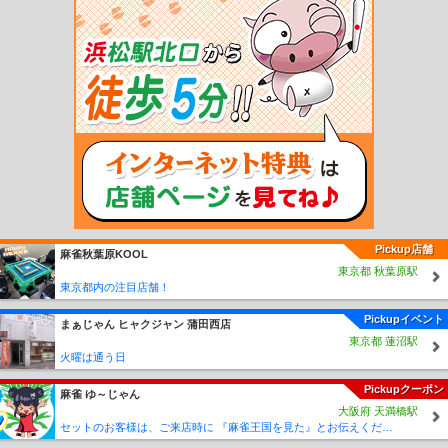
大高駅
相見駅
尾張森岡駅
緒川駅
石浜駅
東浦駅
亀崎駅
乙川駅
半田駅
東
成岩駅
武豊駅
八田駅
近鉄八田駅
春田駅
蟹江駅
永和駅
弥富駅
近鉄弥富
駅
伊奈駅
小田渕駅
国府駅
御油駅
名電赤坂駅
名電長沢駅
本宿駅
名電山中
駅
藤川駅
美合駅
男川駅
東岡崎駅
中岡崎駅
岡崎公園前駅
矢作橋駅
宇頭
駅
新安城駅
牛田駅
知立駅
一ツ木駅
富士松駅
豊明駅
前後駅
中京競馬場前
駅
有松駅
左京山駅
鳴海駅
本星崎駅
本笠寺駅
桜駅
呼続駅
堀田駅
神宮前
駅
山王駅
栄生駅
東枇杷島駅
西枇杷島駅
二ツ杁駅
新川橋駅
須ヶ口駅
丸ノ
内駅
新清洲駅
大里駅
奥田駅
国府宮駅
島氏永駅
妙興寺駅
今伊勢駅
石刀
駅
新木曽川駅
黒田駅
木曽川堤駅
八幡駅
諏訪町駅
稲荷口駅
北安城駅
南安
城駅
碧海古井駅
堀内公園駅
桜井駅
米津駅
桜町前駅
西尾口駅
西尾駅
福地
駅
鎌谷駅
上横須賀駅
三河荻原駅
吉良吉田駅
南桜井駅
三河鳥羽駅
西幡豆
駅
東幡豆駅
こどもの国駅
西浦駅
形原駅
三河鹿島駅
碧南駅
碧南中央駅
新
川町駅
北新川駅
高浜港駅
三河高浜駅
吉浜駅
小垣江駅
刈谷市駅
重原駅
三
Pickup店舗
麻雀秋葉原KOOL
河知立駅
三河八橋駅
若林駅
竹村駅
土橋駅
上挙母駅
豊田市駅
梅坪駅
越戸
東京都 秋葉原駅
駅
平戸橋駅
猿投駅
上豊田駅
浄水駅
三好ヶ丘駅
黒笹駅
米野木駅
日進駅
東京都内の注目店舗！
赤池駅
常滑駅
りんくう常滑駅
中部国際空港駅
豊田本町駅
道徳駅
大江駅
大
同町駅
柴田駅
名和駅
聚楽園駅
新日鉄前駅
太田川駅
尾張横須賀駅
寺本駅
Pickupイベント
まぁじゃん ヒャクジャン 蒲田西店
朝倉駅
古見駅
長浦駅
日長駅
新舞子駅
大野町駅
西ノ口駅
蒲池駅
榎戸駅
東京都 蓮沼駅
多屋駅
高横須賀駅
南加木屋駅
八幡新田駅
巽ヶ丘駅
白沢駅
坂部駅
阿久比
火曜は通う日
駅
椋岡駅
植大駅
半田口駅
住吉町駅
知多半田駅
成岩駅
青山駅
上ゲ駅
知
Pickupクーポン
多武豊駅
富貴駅
布土駅
河和口駅
河和駅
上野間駅
美浜緑苑駅
知多奥田駅
麻雀 ゆ～じゃん
大阪府 天満橋駅
野間駅
内海駅
東名古屋港駅
栄駅
栄町駅
東大手駅
清水駅
尼ヶ坂駅
森下
セットのお客様は、ご来店時に 『麻雀王国を見た』とお伝えください(_ _) セット料金が5時間3000円に✨
駅
矢田駅
守山駅
守山自衛隊前駅
瓢箪山駅
小幡駅
喜多山駅
大森・金城学院