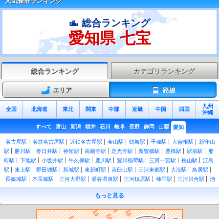
人気雀荘ランキング
総合ランキング
愛知県 七宝
総合ランキング
カテゴリランキング
エリア
路線
九州
全国
北海道
東北
関東
中部
近畿
中国
四国
沖縄
すべて
富山
新潟
福井
石川
岐阜
長野
静岡
山梨
愛知
名古屋駅
名鉄名古屋駅
近鉄名古屋駅
金山駅
鶴舞駅
千種駅
大曽根駅
新守山
駅
勝川駅
春日井駅
神領駅
高蔵寺駅
定光寺駅
新豊橋駅
豊橋駅
駅前駅
船
町駅
下地駅
小坂井駅
牛久保駅
豊川駅
豊川稲荷駅
三河一宮駅
長山駅
江島
駅
東上駅
野田城駅
新城駅
東新町駅
茶臼山駅
三河東郷駅
大海駅
鳥居駅
長篠城駅
本長篠駅
三河大野駅
湯谷温泉駅
三河槙原駅
柿平駅
三河川合駅
池
場駅
東栄駅
二川駅
西小坂井駅
愛知御津駅
三河大塚駅
三河三谷駅
蒲郡駅
もっと見る
三河塩津駅
蒲郡競艇場前駅
三ケ根駅
幸田駅
岡崎駅
西岡崎駅
安城駅
三河安
城駅
東刈谷駅
刈谷駅
逢妻駅
大府駅
共和駅
大高駅
笠寺駅
熱田駅
尾頭橋
駅
枇杷島駅
清洲駅
稲沢駅
名鉄一宮駅
尾張一宮駅
木曽川駅
野田新町駅
南