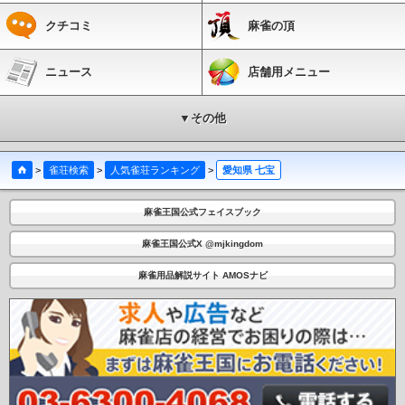
区役所駅
瑞穂運動場西駅
桜本町駅
鶴里駅
野並駅
鳴子北駅
相生山駅
神沢
クチコミ
麻雀の頂
駅
徳重駅
東田中駅
上末駅
桃花台西駅
桃花台センター駅
桃花台東駅
柳生橋
駅
小池駅
愛知大学前駅
南栄駅
高師駅
芦原駅
植田駅
向ヶ丘駅
大清水駅
老津駅
杉山駅
やぐま台駅
豊島駅
神戸駅
三河田原駅
駅前大通駅
新川駅
札
ニュース
店舗用メニュー
木駅
市役所前駅
豊橋公園前駅
東八町駅
前畑駅
東田坂上駅
東田駅
競輪場前
駅
井原駅
赤岩口駅
運動公園前駅
金屋駅
川宮駅
川村駅
白沢渓谷駅
小幡緑
地駅
▼その他
>
雀荘検索
>
人気雀荘ランキング
>
愛知県 七宝
麻雀王国公式フェイスブック
麻雀王国公式X @mjkingdom
麻雀用品解説サイト AMOSナビ