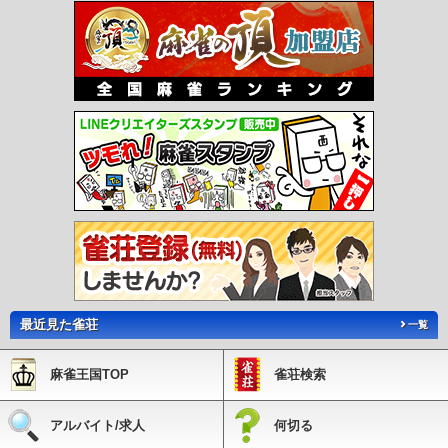
前駅
印場駅
旭前駅
尾張旭駅
三郷駅
水野駅
新瀬戸駅
瀬戸市駅
瀬戸市役所
前駅
尾張瀬戸駅
甚目寺駅
七宝駅
木田駅
青塚駅
勝幡駅
藤浪駅
津島駅
弥
富口駅
五ノ三駅
佐屋駅
日比野駅
町方駅
六輪駅
渕高駅
丸渕駅
上丸渕駅
森上駅
山崎駅
玉野駅
萩原駅
二子駅
苅安賀駅
観音寺駅
西一宮駅
開明駅
奥町駅
玉ノ井駅
下小田井駅
中小田井駅
上小田井駅
西春駅
徳重・名古屋芸大
駅
大山寺駅
岩倉駅
石仏駅
布袋駅
江南駅
柏森駅
扶桑駅
木津用水駅
犬山
口駅
犬山駅
犬山遊園駅
富岡前駅
善師野駅
上飯田駅
味鋺駅
味美駅
春日井
駅
牛山駅
間内駅
小牧口駅
小牧駅
小牧原駅
味岡駅
田県神社前駅
楽田駅
羽黒駅
成田山駅
動物園駅
ささしまライブ駅
米野駅
黄金駅
烏森駅
伏屋駅
戸田駅
近鉄蟹江駅
富吉駅
佐古木駅
小本駅
荒子駅
南荒子駅
中島駅
名古屋
競馬場前駅
荒子川公園駅
稲永駅
野跡駅
金城ふ頭駅
尾張星の宮駅
小田井駅
比良駅
味美駅
六名駅
北岡崎駅
大門駅
北野桝塚駅
三河上郷駅
永覚駅
末野
原駅
三河豊田駅
新上挙母駅
新豊田駅
愛環梅坪駅
四郷駅
貝津駅
保見駅
篠
原駅
八草駅
山口駅
瀬戸口駅
中水野駅
藤が丘駅
はなみずき通駅
杁ヶ池公園
駅
長久手古戦場駅
芸大通駅
公園西駅
愛・地球博記念公園駅
陶磁資料館南駅
高畑駅
岩塚駅
中村公園駅
中村日赤駅
本陣駅
亀島駅
伏見駅
新栄町駅
今池
駅
池下駅
覚王山駅
本山駅
東山公園駅
星ヶ丘駅
一社駅
上社駅
本郷駅
ナ
最近見た雀荘
ゴヤドーム前矢田駅
平安通駅
志賀本通駅
黒川駅
名城公園駅
市役所駅
久屋大
一覧
通駅
矢場町駅
上前津駅
東別院駅
西高蔵駅
神宮西駅
伝馬町駅
堀田駅
妙音
通駅
新瑞橋駅
瑞穂運動場東駅
総合リハビリセンター駅
八事駅
八事日赤駅
名
麻雀王国TOP
雀荘検索
古屋大学駅
自由ヶ丘駅
茶屋ヶ坂駅
砂田橋駅
日比野駅
六番町駅
東海通駅
港
区役所駅
築地口駅
名古屋港駅
庄内緑地公園駅
庄内通駅
浄心駅
浅間町駅
丸
の内駅
大須観音駅
荒畑駅
御器所駅
川名駅
いりなか駅
塩釜口駅
植田駅
原
アルバイト/求人
何切る
駅
平針駅
中村区役所駅
国際センター駅
高岳駅
車道駅
吹上駅
桜山駅
瑞穂